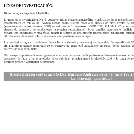
LÍNEA DE INVESTIGACIÓN.
Biotecnología e Ingeniería Metabólica
El grupo de la investigadora Dra. B. Andrews utiliza ingeniería metabólica y análisis de flujos metabólicos p
recombinantes en células de levadura usando como sistema modelo la síntesis de altos niveles de una
(superoxido dismutasa humana, SOD) en cultivos de S. cerevisiae rhSOD 2060 411 SGA122, y su compa
sistema de expresión, no produciendo la proteína recombinante). Estos estudios permiten el análisis
metabólicos implicados en una célula durante la síntesis de una proteína recombinante. Un modelo estequi
78 reacciones, de acuerdo a las vías metabólicas operativas en estas cepas.
Los resultados sugieren condiciones favorables a la síntesis y puede mejorar la producción específica de 
sin plasmidios usando tecnología de Microarrays de genes está actualmente en curso. Estos estudios es
cultivos de células animales
Otro campo importante de investigación es el estudio de separación de proteínas en Sistemas Acuosos de Dos
separación de fases y las propiedades físico-químicas, principalmente la hidrofobicidad y la carga de pr
permitan predecir la partición de proteínas.
Si usted desea contactar a la Dra. Barbara Andrews debe llamar al (56 2)
bandrews@ing.uchile.cl