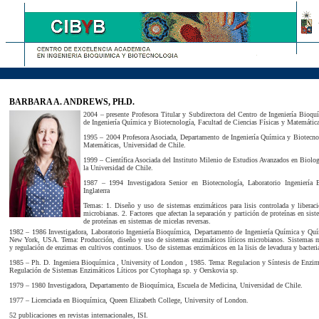
BARBARA A. ANDREWS, PH.D.
2004 – presente Profesora Titular y Subdirectora del Centro de Ingeniería Bioq
de Ingeniería Química y Biotecnología, Facultad de Ciencias Físicas y Matemática
1995 – 2004 Profesora Asociada, Departamento de Ingeniería Química y Biotecnol
Matemáticas, Universidad de Chile.
1999 – Científica Asociada del Instituto Milenio de Estudios Avanzados en Biolo
la Universidad de Chile.
1987 – 1994 Investigadora Senior en Biotecnología, Laboratorio Ingeniería 
Inglaterra
Temas: 1. Diseño y uso de sistemas enzimáticos para lisis controlada y liberaci
microbianas. 2. Factores que afectan la separación y partición de proteínas en sis
de proteínas en sistemas de micelas reversas.
1982 – 1986 Investigadora, Laboratorio Ingeniería Bioquímica, Departamento de Ingeniería Química y Quí
New York, USA. Tema: Producción, diseño y uso de sistemas enzimáticos líticos microbianos. Sistemas mu
y regulación de enzimas en cultivos continuos. Uso de sistemas enzimáticos en la lisis de levadura y bacteri
1985 – Ph. D. Ingeniera Bioquímica , University of London , 1985. Tema: Regulacion y Síntesis de Enzim
Regulación de Sistemas Enzimáticos Líticos por Cytophaga sp. y Oerskovia sp.
1979 – 1980 Investigadora, Departamento de Bioquímica, Escuela de Medicina, Universidad de Chile.
1977 – Licenciada en Bioquímica, Queen Elizabeth College, University of London.
52 publicaciones en revistas internacionales, ISI.