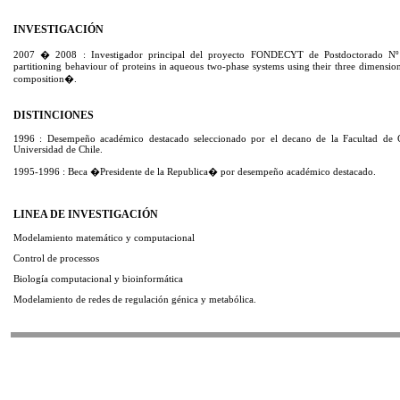
INVESTIGACIÓN
2007 � 2008 : Investigador principal del proyecto FONDECYT de Postdoctorado Nº
partitioning behaviour of proteins in aqueous two-phase systems using their three dimension
composition�.
DISTINCIONES
1996 : Desempeño académico destacado seleccionado por el decano de la Facultad de Ci
Universidad de Chile.
1995-1996 : Beca �Presidente de la Republica� por desempeño académico destacado.
LINEA DE INVESTIGACIÓN
Modelamiento matemático y computacional
Control de processos
Biología computacional y bioinformática
Modelamiento de redes de regulación génica y metabólica.