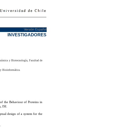
Versión Español
INVESTIGADORES
Química y Biotecnología, Facultad de
y Bioinformática.
of the Behaviour of Proteins in
, ISI.
ual design of a system for the
.