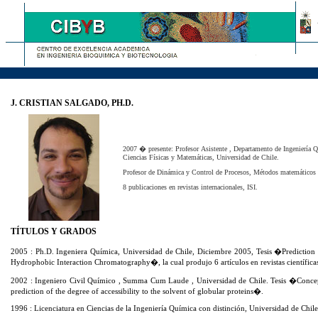
J. CRISTIAN SALGADO, PH.D.
2007 � presente: Profesor Asistente , Departamento de Ingeniería 
Ciencias Físicas y Matemáticas, Universidad de Chile.
Profesor de Dinámica y Control de Procesos, Métodos matemáticos 
8 publicaciones en revistas internacionales, ISI.
TÍTULOS Y GRADOS
2005 : Ph.D. Ingeniera Química, Universidad de Chile, Diciembre 2005, Tesis �Prediction 
Hydrophobic Interaction Chromatography�, la cual produjo 6 artículos en revistas científicas
2002 : Ingeniero Civil Químico , Summa Cum Laude , Universidad de Chile. Tesis �Concept
prediction of the degree of accessibility to the solvent of globular proteins�.
1996 : Licenciatura en Ciencias de la Ingeniería Química con distinción, Universidad de Chile