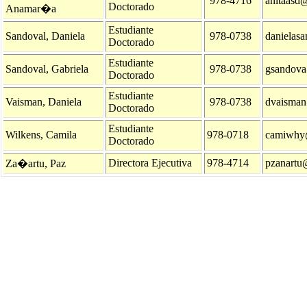
978-4716
anitaasd
Doctorado
Anamar�a
Estudiante
Sandoval, Daniela
978-0738
danielas
Doctorado
Estudiante
Sandoval, Gabriela
978-0738
gsandova
Doctorado
Estudiante
Vaisman, Daniela
978-0738
dvaisman
Doctorado
Estudiante
Wilkens, Camila
978-0718
camiwhy
Doctorado
Directora Ejecutiva
978-4714
pzanartu@
Za�artu, Paz