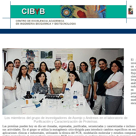
El 
inve
un 
incl
flu
sín
lev
anál
todo
en 
prot
esta
medi
encu
Los miembros del grupo de investigadores de Asenjo y Andrews en el laboratorio de
Purificación y Caracterización de Proteínas.
Las proteínas pueden hoy en día ser clonadas, expresadas, purificadas, secuenciadas y caracterizadas e incluso
sus actividades. En el grupo se utiliza la mutagénesis sitio-dirigida para introducir cambios específicos en esta
aplicaciones clínicas e industriales, utilizando la técnica del PCR, modelación molecular y estudios computa