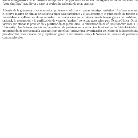
realiza mutagénesis al azar mediante error-prone PCR (que consiste en analizar algunos miles de mutantes co
“gene shuffling” para llevar a cabo la evolución acelerada de estas enzimas.
Además de la glucanasa lítica se estudian proteasas criofílicas y lipasas de origen antártico. Una línea mas recie
el cultivo masivo de células de sustancia nigra para transplante y el aislamiento y la purificación de factores 
inmortalizar el cultivo de células animales. En colaboración con el laboratorio de terapia génica del Instituto, 
racional, la producción y la purificación de vectores “gutless” de tercera generación para Terapia Génica. Otro
factores que afectan la producción y purificación de plasmidios, la diferenciación de células troncales (con T
University), los factores que afectan la partición de proteínas en la extracción líquido-líquido (hidrofobicidad
optimización de cromatografía para purificar proteínas (incluye una investigación del efecto de la hidrofobic
para describir redes metabólicas y regulación genética del metabolismo y la Síntesis de Procesos de producc
computacionales.