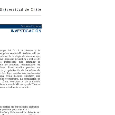
Versión Español
INVESTIGACIÓN
grupo del Dr. J. A. Asenjo y la
stigadora asociada B. Andrews utilizan
enfoque de biología de sistemas que
uye ingeniería metabólica y análisis de
jos metabólicos para optimizar la
tesis de proteínas recombinantes en
aduras. Estos estudios permiten un
isis y optimización de los valores de
s los flujos metabólicos involucrados
una célula mientras sintetizan una
eína recombinante. La comparación de
s células con aquellas sin plasmidio
ante el uso de Microarrays de DNA se
entra actualmente en estudio.
 es posible mejorar en forma dramática
s proteínas para adaptarlas a
cionales y bioinformáticos. Además, se