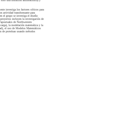
n sólo una mutación aminoacídica) y
nte investiga los factores críticos para
con actividad transformante para
en el grupo se investiga el diseño
s proyectos incluyen la investigación de
. Papoutsakis de Northwestern
, carga), la modelación matemática y la
idad), el uso de Modelos Matemáticos
ión de proteínas usando métodos